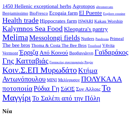
1450 Hellenic exceptional herbs
Agrotopos
altromercato
El Puente
Ecogaia farm
Benjamissimo
BioFresco
Explore cousine
Health trade
Hippocrates farm
ISWARI
Kakau Worship
Kalymnos Sea Food
Kleopatra's pantry
Melima
Messolongi fields
Nutlers
Primeal
Pandrosia
The bee bros
Thoma & Costa The Bee Bros
V4vita
Troofood
Γαϊδαράκος
Έρριζα
Από Κοινού
Vermont
Βαρβαγιάννη
Γης Κατταβιάς
Γυναικείος συνεταιρισμός Ραχών
Κοιν.Σ.ΕΠ Μυρωδάτο
Κτήμα
ΠΟΛΥΚΑΛΑ
Αντωνόπουλου
ΜΙΝΙ
Μελίχρυσον
Το
ποτοποιία
Ρόδια Γη
ΣάΟΣ
Συν Αλλοις
Μαγγίρι
Το Σαλέπι από την Πόλη
Νέα