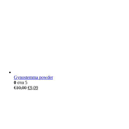
Gynostemma powder
0
στα 5
€
10,00
€
9,09