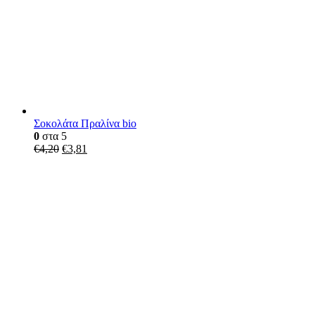
Σοκολάτα Πραλίνα bio
0
στα 5
€
4,20
€
3,81