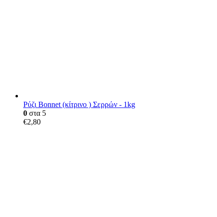
Ρύζι Bonnet (κίτρινο ) Σερρών - 1kg
0
στα 5
€
2,80