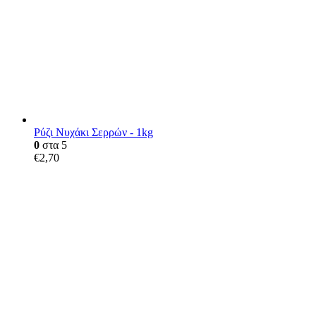
Ρύζι Νυχάκι Σερρών - 1kg
0
στα 5
€
2,70