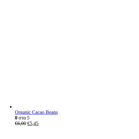
Organic Cacao Beans
0
στα 5
€
6,00
€
5,45