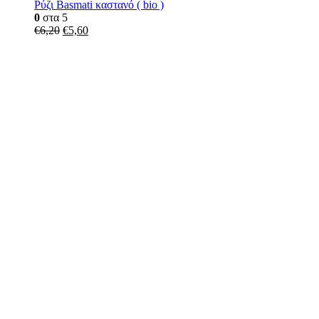
Ρύζι Basmati καστανό ( bio )
0
στα 5
€
6,20
€
5,60