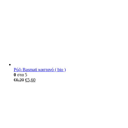
Ρύζι Basmati καστανό ( bio )
0
στα 5
€
6,20
€
5,60