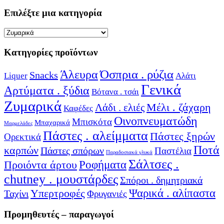
Επιλέξτε μια κατηγορία
Κατηγορίες προϊόντων
Όσπρια . ρύζια
Άλευρα
Snacks
Liquer
Αλάτι
Γενικά
Αρτύματα . ξύδια
Βότανα . τσάι
Ζυμαρικά
Μέλι . ζάχαρη
Λάδι . ελιές
Καφέδες
Οινοπνευματώδη
Μπισκότα
Μπαχαρικά
Μαρμελάδες
Πάστες . αλείμματα
Πάστες ξηρών
Ορεκτικά
Ποτά
καρπών
Πάστες σπόρων
Παστέλια
Παραδοσιακά γλυκά
Σάλτσες .
Ροφήματα
Προιόντα άρτου
chutney . μουστάρδες
Σπόροι . δημητριακά
Υπερτροφές
Ψαρικά . αλίπαστα
Ταχίνι
Φρυγανιές
Προμηθευτές – παραγωγοί