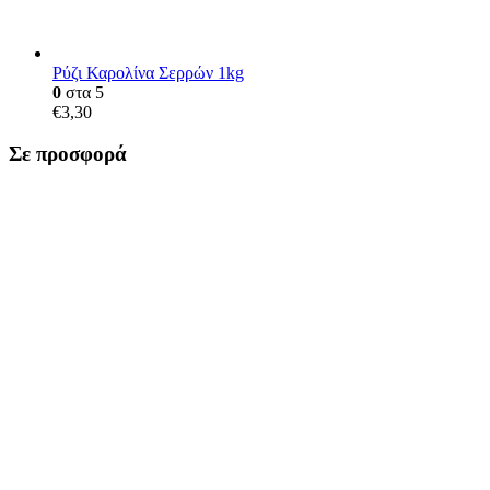
Ρύζι Καρολίνα Σερρών 1kg
0
στα 5
€
3,30
Σε προσφορά